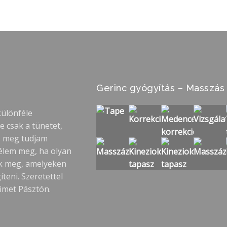
Gerinc gyógyítás – Masszás
különféle
 csak a tünetet,
s meg tudjam
 élem meg, ha olyan
k meg, amelyeken
eni. Szeretettel
imet Pásztón.