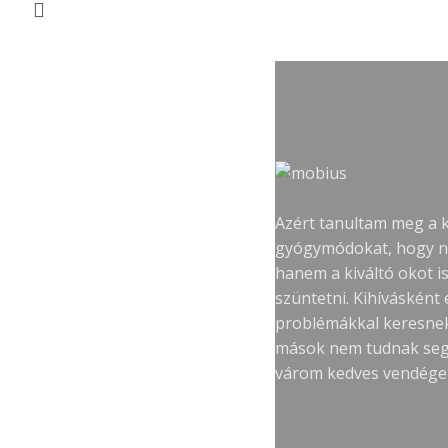
Azért tanultam meg a 
gyógymódokat, hogy ne
hanem a kiváltó okot i
szüntetni. Kihívásként
problémákkal keresne
mások nem tudnak segít
várom kedves vendége