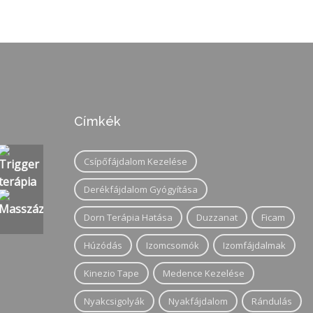
Címkék
Csípőfájdalom Kezelése
Derékfájdalom Gyógyítása
Dorn Terápia Hatása
Duzzanat
Ficam
Húzódás
Izomcsomók
Izomfájdalmak
Kinezio Tape
Medence Kezelése
Nyakcsigolyák
Nyakfájdalom
Rándulás