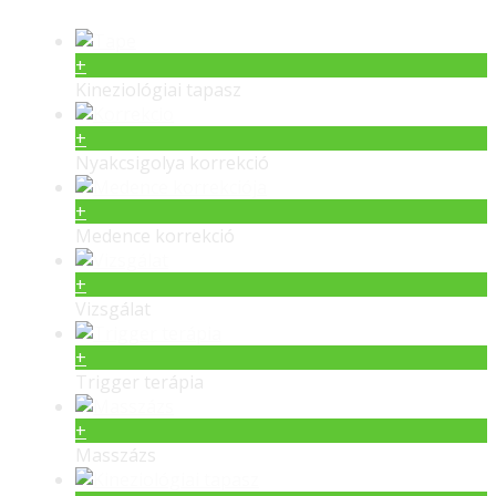
+
Kineziológiai tapasz
+
Nyakcsigolya korrekció
+
Medence korrekció
+
Vizsgálat
+
Trigger terápia
+
Masszázs