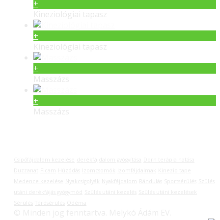
+
Kineziológiai tapasz
+
Kineziológiai tapasz
+
Masszázs
+
Masszázs
Címkék
Csípőfájdalom kezelése
derékfájdalom gyógyítása
Dorn terápia hatása
Duzzanat
Ficam
Húzódás
Izomcsomók
Izomfájdalmak
Kinezio tape
Medence kezelése
Nyakcsigolyák
Nyakfájdalom
Rándulás
Sportsérülés
Szülés
utáni derékfájás gyógymód
Szülés utáni kezelés
Szülés utáni kezelések
Sérülés
Térdsérülés
Ödéma
© Minden jog fenntartva. Melykó Ádám EV.