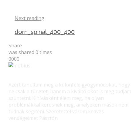
Next reading
dorn_spinal_400_400
Share
was shared
0
times
0
0
0
0
Azért tanultam meg a különféle gyógymódokat, hogy
ne csak a tünetet, hanem a kiváltó okot is meg tudjam
szüntetni. Kihívásként élem meg, ha olyan
problémákkal keresnek meg, amelyeken mások nem
tudnak segíteni. Szeretettel várom kedves
vendégeimet Pásztón.
Gerinc gyógyítás – Masszás