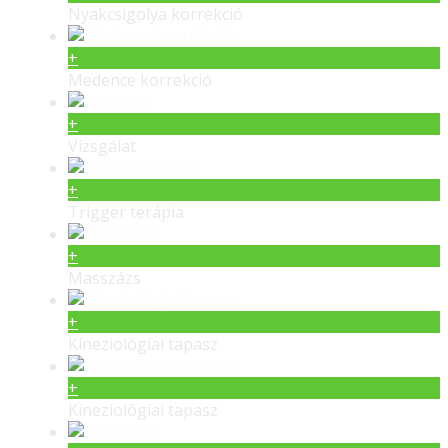
Nyakcsigolya korrekció
+
Medence korrekció
+
Vizsgálat
+
Trigger terápia
+
Masszázs
+
Kineziológiai tapasz
+
Kineziológiai tapasz