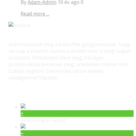
By
Adam-Admin
10 év ago
0
Read more ...
Azért tanultam meg a különféle gyógymódokat, hogy
ne csak a tünetet, hanem a kiváltó okot is meg tudjam
szüntetni. Kihívásként élem meg, ha olyan
problémákkal keresnek meg, amelyeken mások nem
tudnak segíteni. Szeretettel várom kedves
vendégeimet Pásztón.
Gerinc gyógyítás – Masszás
+
Kineziológiai tapasz
+