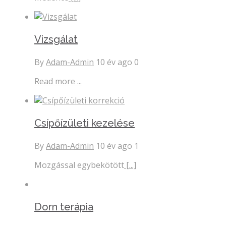
Vizsgálat
By
Adam-Admin
10 év ago
0
Read more ...
Csípőízületi kezelése
By
Adam-Admin
10 év ago
1
Mozgással egybekötött
[...]
Dorn terápia