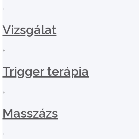
+
Vizsgálat
+
Trigger terápia
+
Masszázs
+