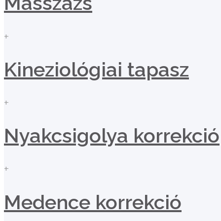
Masszázs
+
Kineziológiai tapasz
+
Nyakcsigolya korrekció
+
Medence korrekció