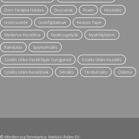
Dorn Terápia Hatása
Duzzanat
Ficam
Húzódás
Izomcsomók
Izomfájdalmak
Kinezio Tape
Medence Kezelése
Nyakcsigolyák
Nyakfájdalom
Rándulás
Sportsérülés
Szülés Utáni Derékfájás Gyógymód
Szülés Utáni Kezelés
Szülés Utáni Kezelések
Sérülés
Térdsérülés
Ödéma
© Minden jog fenntartva. Melykó Ádám EV.