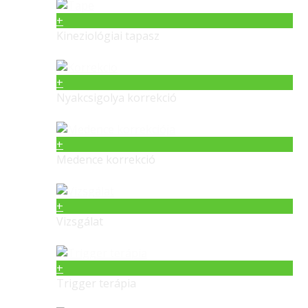
+
Kineziológiai tapasz
+
Nyakcsigolya korrekció
+
Medence korrekció
+
Vizsgálat
+
Trigger terápia