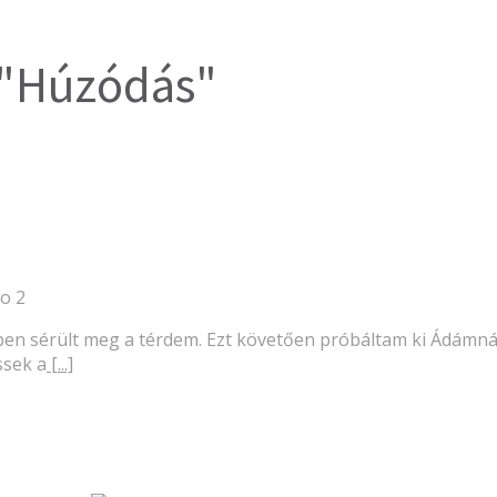
r "Húzódás"
go
2
zben sérült meg a térdem. Ezt követően próbáltam ki Ádámná
ssek a
[...]
Gerinc gyógyítás – Masszás