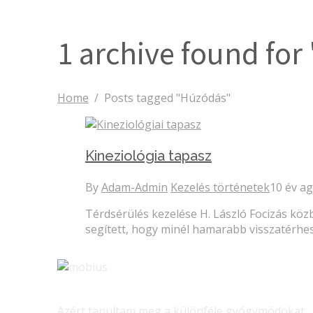
1 archive found fo
Home
/
Posts tagged "Húzódás"
Kineziológia tapasz
By
Adam-Admin
Kezelés történetek
10 év a
Térdsérülés kezelése H. László Focizás kö
segített, hogy minél hamarabb visszatérhe
Azért tanultam meg a különféle gyógymódokat,