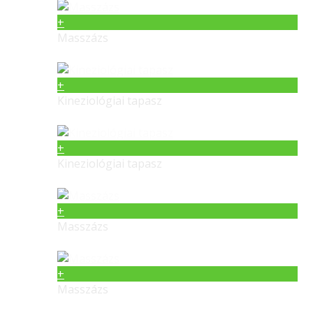
+
Masszázs
+
Kineziológiai tapasz
+
Kineziológiai tapasz
+
Masszázs
+
Masszázs