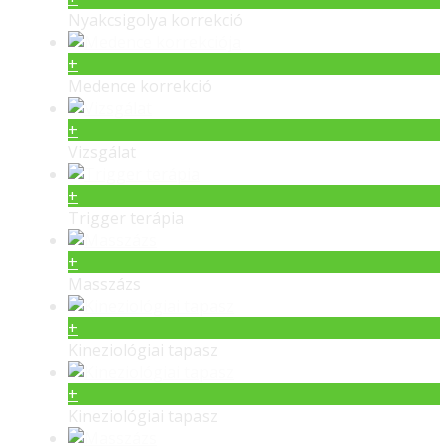
Nyakcsigolya korrekció
+
Medence korrekció
+
Vizsgálat
+
Trigger terápia
+
Masszázs
+
Kineziológiai tapasz
+
Kineziológiai tapasz