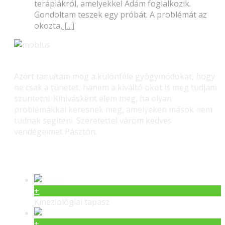
terápiákról, amelyekkel Ádám foglalkozik.
Gondoltam teszek egy próbát. A problémát az
okozta,
[...]
Azért tanultam meg a különféle gyógymódokat, hogy
ne csak a tünetet, hanem a kiváltó okot is meg tudjam
szüntetni. Kihívásként élem meg, ha olyan
problémákkal keresnek meg, amelyeken mások nem
tudnak segíteni. Szeretettel várom kedves
vendégeimet Pásztón.
Gerinc gyógyítás – Masszás
+
Kineziológiai tapasz
+