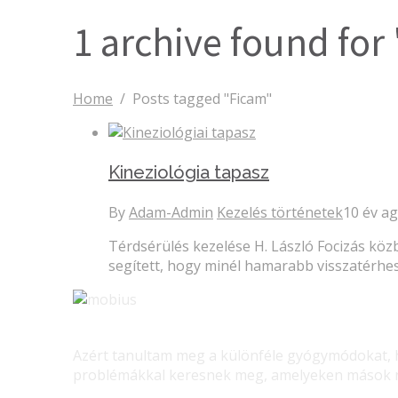
1 archive found for
Home
/
Posts tagged "Ficam"
Kineziológia tapasz
By
Adam-Admin
Kezelés történetek
10 év a
Térdsérülés kezelése H. László Focizás kö
segített, hogy minél hamarabb visszatérhe
Azért tanultam meg a különféle gyógymódokat, ho
problémákkal keresnek meg, amelyeken mások ne