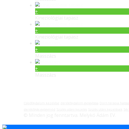
+
Kineziológiai tapasz
+
Kineziológiai tapasz
+
Masszázs
+
Masszázs
Címkék
Csípőfájdalom kezelése
derékfájdalom gyógyítása
Dorn terápia hatás
derékfájás gyógymód
Szülés utáni kezelés
Szülés utáni kezelések
Sér
© Minden jog fenntartva. Melykó Ádám EV.