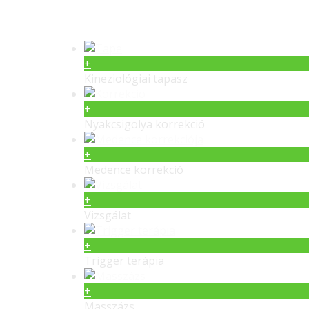
Gerinc gyógyítás – Masszás
+
Kineziológiai tapasz
+
Nyakcsigolya korrekció
+
Medence korrekció
+
Vizsgálat
+
Trigger terápia
+
Masszázs