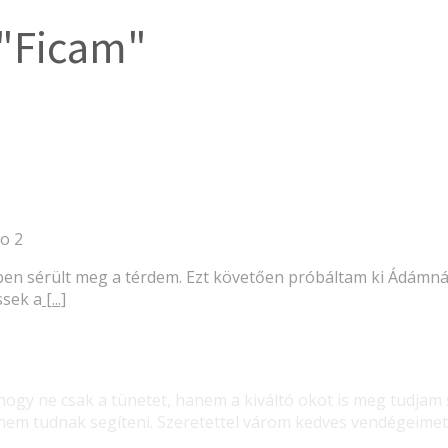
 "Ficam"
go
2
zben sérült meg a térdem. Ezt követően próbáltam ki Ádámná
ssek a
[...]
gy ne csak a tünetet, hanem a kiváltó okot is meg tudjam 
m tudnak segíteni. Szeretettel várom kedves vendégeimet