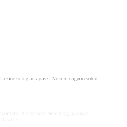
l a kineziológiai tapaszt. Nekem nagyon sokat
szüntetni. Kihívásként élem meg, ha olyan
 Pásztón.