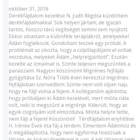
október 31, 2016
Derékfájdalom kezelése N. Judit Régóta küzdöttem
derékfájdalmakkal. Sok helyen jártam, de igazán
tartós, hosszú távú segítséget semmi sem nyújtott.
Ekkor olvastam a különféle terápiákról, amelyekkel
Ádám foglalkozik. Gondoltam teszek egy próbát. A
problémát az okozta, hogy a csípőlapátjaim el voltak
mozdulva, melyeket Ádám „helyreigazított”. Ezután
kezelte az izmaimat is. Szinte teljesen megszűntek a
panaszaim. Nagyon köszönöm! Migrénes fejfájás
gyógyítása Sz. Nóra Több éven keresztül migrénes
fejfájásban szenvedtem. Szinte nem volt olyan nap,
hogy ne fájt volna a fejem. A kolléganőm ajánlotta,
hogy próbáljam ki Ádám kezelését, mert mióta nála
volt, neki is megszűnt a migrénje. Kiderült, hogy az
egyik csigolyám volt elmozdulva. Mióta helyre tette,
nem fájt a fejem! Köszönöm! Térdfájdalom enyhítése
H. Irénke Évek óta fáj a térdem. Elmentem Ádámhoz és
ő megállapította, hogy nem egyforma hosszúak a
lábaim, és bokasüllyedésem is van. A két lábamat nem