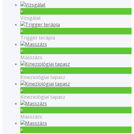
+
Vizsgálat
+
Trigger terápia
+
Masszázs
+
Kineziológiai tapasz
+
Kineziológiai tapasz
+
Masszázs
+