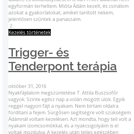
egyformán terheltem. Mióta Ádám kezelt, és csinálom
azokat a gyakorlatokat, amiket tanított nekem,
jelentősen szűntek a panaszaim.
2
Kezelés történetek
Trigger- és
Tenderpont terápia
október 31, 2016
Nyakfájdalom megszüntetése T. Attila Buszsofőr
vagyok. Szinte egész nap a volán mögött ülök. Egyik
reggel nagyon fájt a nyakam. Nem bírtam oldalra
fordítani a fejem. Sürgősen segítségre volt szükségem.
Ádámnál voltam kezelésen. Azt mondta, hogy teli volt a
nyakam izomcsomókkal, és a nyakcsigolyáim is el
voltak mozdulva. A kezelés után teljes egészében