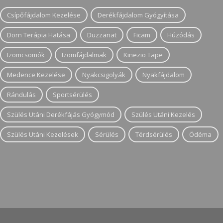
Csípőfájdalom Kezelése
Derékfájdalom Gyógyítása
Dorn Terápia Hatása
Duzzanat
Ficam
Húzódás
Izomcsomók
Izomfájdalmak
Kinezio Tape
Medence Kezelése
Nyakcsigolyák
Nyakfájdalom
Rándulás
Sportsérülés
Szülés Utáni Derékfájás Gyógymód
Szülés Utáni Kezelés
Szülés Utáni Kezelések
Sérülés
Térdsérülés
Ödéma