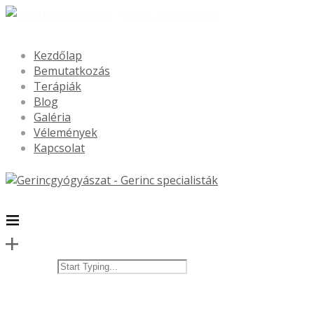
Kezdőlap
Bemutatkozás
Terápiák
Blog
Galéria
Vélemények
Kapcsolat