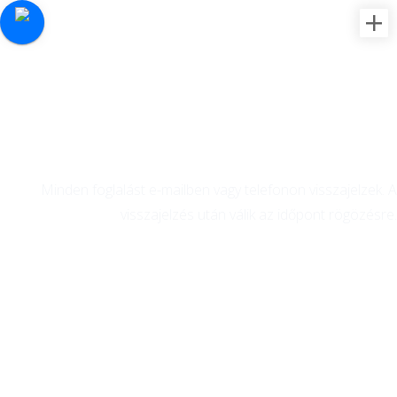
Online időpontfoglalás
Minden foglalást e-mailben vagy telefonon visszajelzek. A
visszajelzés után válik az időpont rögözésre.