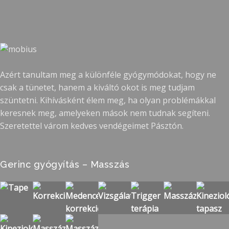
N.
S
K
31,
közben
Judit
Z
C
2016
sérült
I
Régóta
meg
Ó
küzdöttem
Nyakfájdalom
a
derékfájdalmakkal.
megszüntetése
térdem.
Sok
T.
Ezt
Azért tanultam meg a különféle gyógymódokat, hogy ne
helyen
Attila
követően
csak a tünetet, hanem a kiváltó okot is meg tudjam
jártam,
Buszsofőr
próbáltam
szüntetni. Kihívásként élem meg, ha olyan problémákkal
de
vagyok.
ki
keresnek meg, amelyeken mások nem tudnak segíteni.
igazán
Szinte
Ádámnál
Szeretettel várom kedves vendégeimet Pásztón.
tartós,
egész
a
hosszú
nap
kineziológiai
távú
a
tapaszt.
Gerinc gyógyítás – Masszás
segítséget
volán
Nekem
semmi
mögött
nagyon
sem
ülök.
sokat
nyújtott.
Egyik
segített,
Ekkor
reggel
hogy