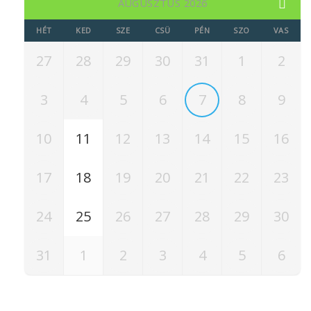
AUGUSZTUS 2026
HÉT
KED
SZE
CSÜ
PÉN
SZO
VAS
27
28
29
30
31
1
2
3
4
5
6
7
8
9
10
11
12
13
14
15
16
17
18
19
20
21
22
23
24
25
26
27
28
29
30
31
1
2
3
4
5
6