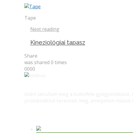
Tape
Next reading
Kineziológiai tapasz
Share
was shared
0
times
0
0
0
0
Azért tanultam meg a különféle gyógymódokat, ho
problémákkal keresnek meg, amelyeken mások ne
Gerinc gyógyítás – Masszás