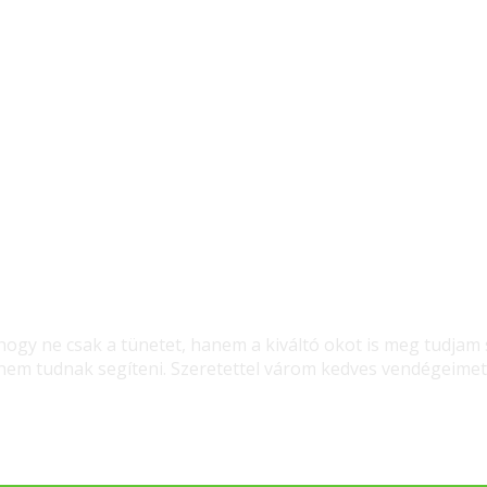
gy ne csak a tünetet, hanem a kiváltó okot is meg tudjam 
m tudnak segíteni. Szeretettel várom kedves vendégeimet