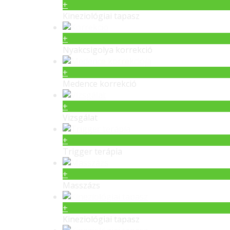
+
Kineziológiai tapasz
+
Nyakcsigolya korrekció
+
Medence korrekció
+
Vizsgálat
+
Trigger terápia
+
Masszázs
+
Kineziológiai tapasz