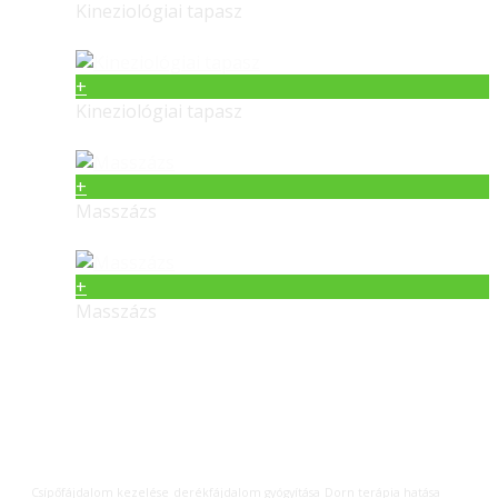
Kineziológiai tapasz
+
Kineziológiai tapasz
+
Masszázs
+
Masszázs
Címkék
Csípőfájdalom kezelése
derékfájdalom gyógyítása
Dorn terápia hatása