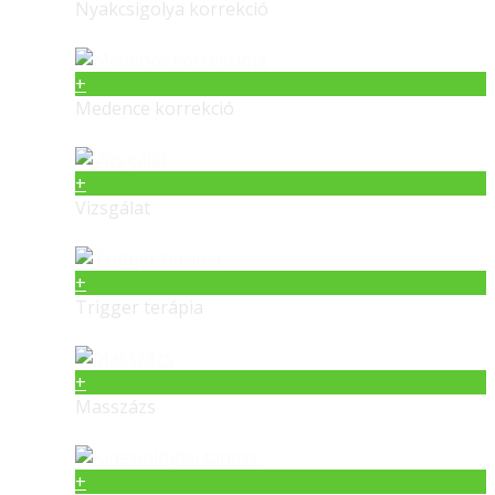
Nyakcsigolya korrekció
+
Medence korrekció
+
Vizsgálat
+
Trigger terápia
+
Masszázs
+