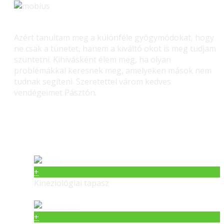
Azért tanultam meg a különféle gyógymódokat, hogy
ne csak a tünetet, hanem a kiváltó okot is meg tudjam
szüntetni. Kihívásként élem meg, ha olyan
problémákkal keresnek meg, amelyeken mások nem
tudnak segíteni. Szeretettel várom kedves
vendégeimet Pásztón.
Gerinc gyógyítás – Masszás
+
Kineziológiai tapasz
+