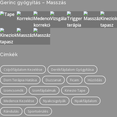
Gerinc gyógyítás – Masszás
Címkék
Csípőfájdalom Kezelése
Derékfájdalom Gyógyítása
Dorn Terápia Hatása
Duzzanat
Ficam
Húzódás
Izomcsomók
Izomfájdalmak
Kinezio Tape
Medence Kezelése
Nyakcsigolyák
Nyakfájdalom
Rándulás
Sportsérülés