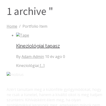
1 archive "
Home
/
Portfolio Item
Kineziológiai tapasz
By
Adam-Admin
10 év ago
0
Kineziológiai
[...]
Azért tanultam meg a különféle gyógymódokat, hogy
ne csak a tünetet, hanem a kiváltó okot is meg tudjam
szüntetni. Kihívásként élem meg, ha olyan
problémákkal keresnek meg, amelyeken mások nem