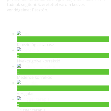
tudnak segíteni. Szeretettel várom kedves
vendégeimet Pásztón.
Gerinc gyógyítás – Masszás
+
Kineziológiai tapasz
+
Nyakcsigolya korrekció
+
Medence korrekció
+
Vizsgálat
+
Trigger terápia