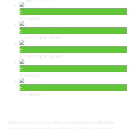
+
Masszázs
+
Kineziológiai tapasz
+
Kineziológiai tapasz
+
Masszázs
+
Masszázs
Címkék
Csípőfájdalom kezelése
derékfájdalom gyógyítása
Dorn terápia hatása
Duzzanat
Ficam
Húzódás
Izomcsomók
Izomfájdalmak
Kinezio tape