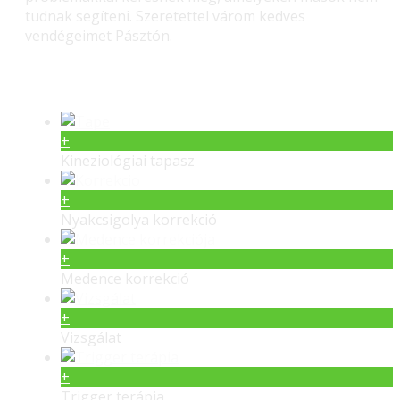
tudnak segíteni. Szeretettel várom kedves
vendégeimet Pásztón.
Gerinc gyógyítás – Masszás
+
Kineziológiai tapasz
+
Nyakcsigolya korrekció
+
Medence korrekció
+
Vizsgálat
+
Trigger terápia