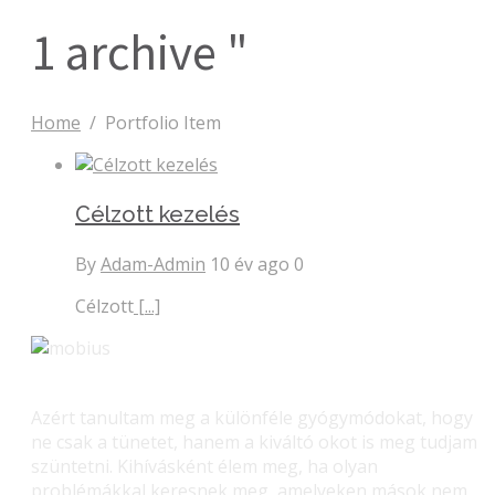
1 archive "
Home
/
Portfolio Item
Célzott kezelés
By
Adam-Admin
10 év ago
0
Célzott
[...]
Azért tanultam meg a különféle gyógymódokat, hogy
ne csak a tünetet, hanem a kiváltó okot is meg tudjam
szüntetni. Kihívásként élem meg, ha olyan
problémákkal keresnek meg, amelyeken mások nem