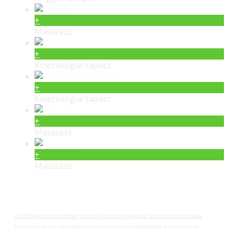
+
Masszázs
+
Kineziológiai tapasz
+
Kineziológiai tapasz
+
Masszázs
+
Masszázs
Címkék
Csípőfájdalom kezelése
derékfájdalom gyógyítása
Dorn terápia hatása
Duzzanat
Ficam
Húzódás
Izomcsomók
Izomfájdalmak
Kinezio tape