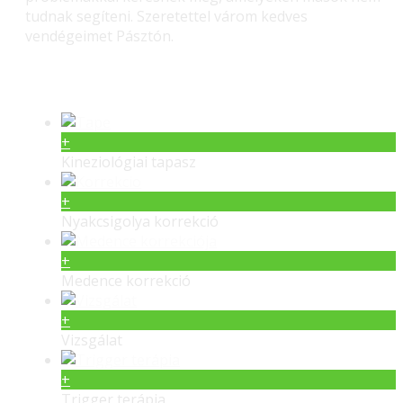
tudnak segíteni. Szeretettel várom kedves
vendégeimet Pásztón.
Gerinc gyógyítás – Masszás
+
Kineziológiai tapasz
+
Nyakcsigolya korrekció
+
Medence korrekció
+
Vizsgálat
+
Trigger terápia