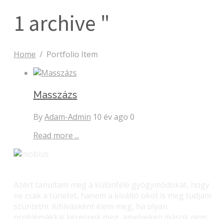
1 archive "
Home
/
Portfolio Item
Masszázs
By
Adam-Admin
10 év ago
0
Read more ...
Azért tanultam meg a különféle gyógymódokat, hogy
ne csak a tünetet, hanem a kiváltó okot is meg tudjam
szüntetni. Kihívásként élem meg, ha olyan
problémákkal keresnek meg, amelyeken mások nem