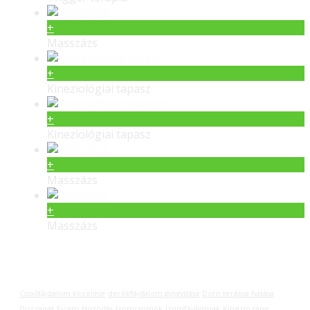
+
Masszázs
+
Kineziológiai tapasz
+
Kineziológiai tapasz
+
Masszázs
+
Masszázs
Címkék
Csípőfájdalom kezelése
derékfájdalom gyógyítása
Dorn terápia hatása
Duzzanat
Ficam
Húzódás
Izomcsomók
Izomfájdalmak
Kinezio tape