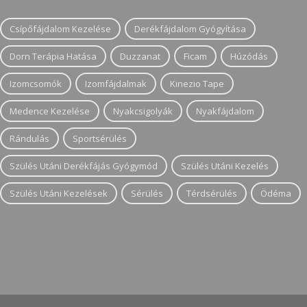
Csípőfájdalom Kezelése
Derékfájdalom Gyógyítása
Dorn Terápia Hatása
Duzzanat
Ficam
Húzódás
Izomcsomók
Izomfájdalmak
Kinezio Tape
Medence Kezelése
Nyakcsigolyák
Nyakfájdalom
Rándulás
Sportsérülés
Szülés Utáni Derékfájás Gyógymód
Szülés Utáni Kezelés
Szülés Utáni Kezelések
Sérülés
Térdsérülés
Ödéma