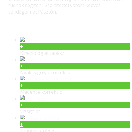
tudnak segíteni. Szeretettel várom kedves
vendégeimet Pásztón.
Gerinc gyógyítás – Masszás
+
Kineziológiai tapasz
+
Nyakcsigolya korrekció
+
Medence korrekció
+
Vizsgálat
+
Trigger terápia