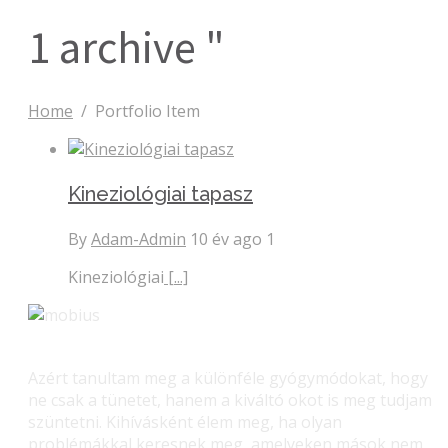
1 archive "
Home
/
Portfolio Item
Kineziológiai tapasz
By
Adam-Admin
10 év ago
1
Kineziológiai
[...]
Azért tanultam meg a különféle gyógymódokat, hogy
ne csak a tünetet, hanem a kiváltó okot is meg tudjam
szüntetni. Kihívásként élem meg, ha olyan
problémákkal keresnek meg, amelyeken mások nem