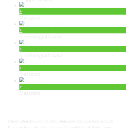
+
Masszázs
+
Kineziológiai tapasz
+
Kineziológiai tapasz
+
Masszázs
+
Masszázs
Címkék
Csípőfájdalom kezelése
derékfájdalom gyógyítása
Dorn terápia hatása
Duzzanat
Ficam
Húzódás
Izomcsomók
Izomfájdalmak
Kinezio tape