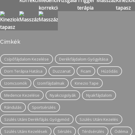
Címkék
Csípőfájdalom Kezelése
Derékfájdalom Gyógyítása
Dorn Terápia Hatása
Duzzanat
Ficam
Húzódás
Izomcsomók
Izomfájdalmak
Kinezio Tape
Medence Kezelése
Nyakcsigolyák
Nyakfájdalom
Rándulás
Sportsérülés
Szülés Utáni Derékfájás Gyógymód
Szülés Utáni Kezelés
Szülés Utáni Kezelések
Sérülés
Térdsérülés
Ödéma