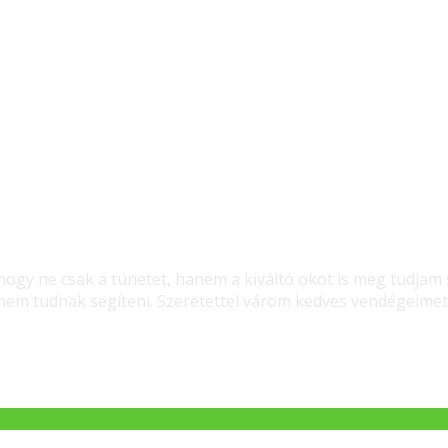
gy ne csak a tünetet, hanem a kiváltó okot is meg tudjam 
m tudnak segíteni. Szeretettel várom kedves vendégeimet