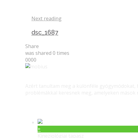
Next reading
dsc_1687
Share
was shared
0
times
0
0
0
0
Azért tanultam meg a különféle gyógymódokat, ho
problémákkal keresnek meg, amelyeken mások ne
Gerinc gyógyítás – Masszás
+
Kineziológiai tapasz