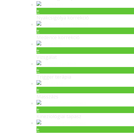
+
Nyakcsigolya korrekció
+
Medence korrekció
+
Vizsgálat
+
Trigger terápia
+
Masszázs
+
Kineziológiai tapasz
+