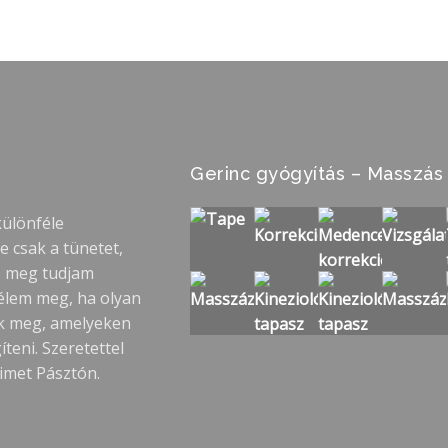
Gerinc gyógyítás – Masszás
különféle
 csak a tünetet,
s meg tudjam
 élem meg, ha olyan
k meg, amelyeken
eni. Szeretettel
imet Pásztón.