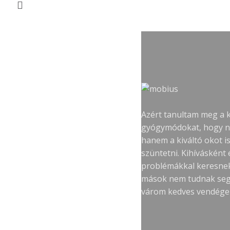
Azért tanultam meg a 
gyógymódokat, hogy ne
hanem a kiváltó okot i
szüntetni. Kihívásként
problémákkal keresne
mások nem tudnak segít
várom kedves vendége