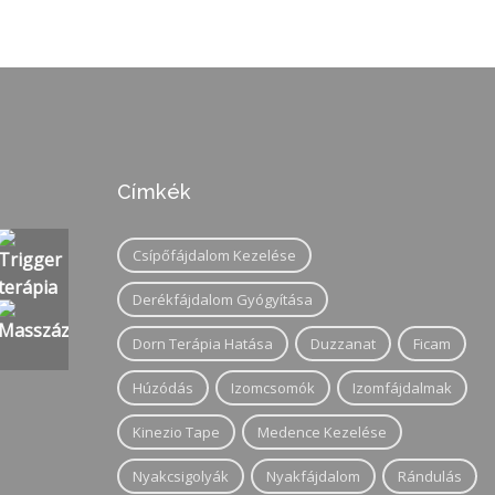
Címkék
Csípőfájdalom Kezelése
Derékfájdalom Gyógyítása
Dorn Terápia Hatása
Duzzanat
Ficam
Húzódás
Izomcsomók
Izomfájdalmak
Kinezio Tape
Medence Kezelése
Nyakcsigolyák
Nyakfájdalom
Rándulás