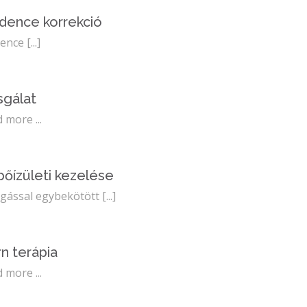
ence korrekció
ence
[...]
sgálat
 more ...
pőízületi kezelése
gással egybekötött
[...]
n terápia
 more ...