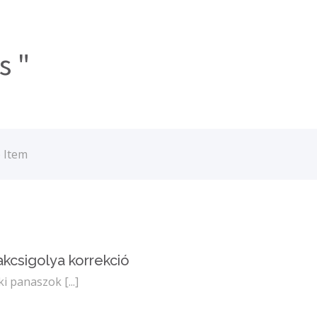
s "
o Item
kcsigolya korrekció
ki panaszok
[...]