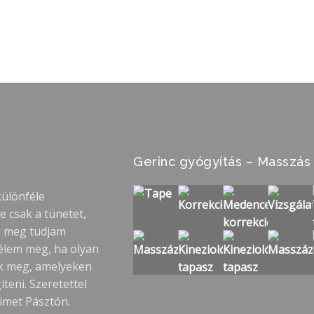
Gerinc gyógyítás – Masszás
különféle
 csak a tünetet,
s meg tudjam
 élem meg, ha olyan
k meg, amelyeken
eni. Szeretettel
imet Pásztón.