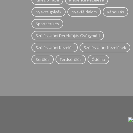
Kinezio Tape
Medence Kezelése
Nyakcsigolyák
Nyakfájdalom
Rándulás
Sportsérülés
Szülés Utáni Derékfájás Gyógymód
Szülés Utáni Kezelés
Szülés Utáni Kezelések
Sérülés
Térdsérülés
Ödéma