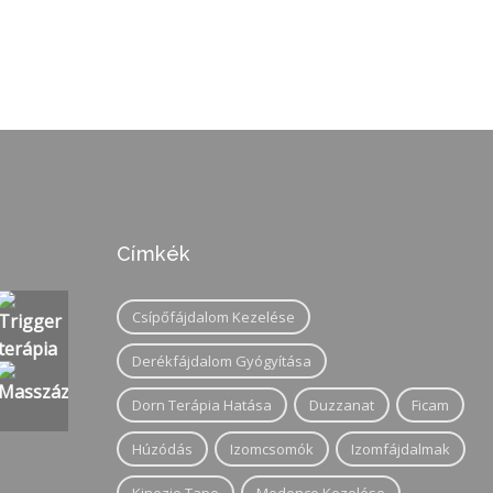
Címkék
Csípőfájdalom Kezelése
Derékfájdalom Gyógyítása
Dorn Terápia Hatása
Duzzanat
Ficam
Húzódás
Izomcsomók
Izomfájdalmak