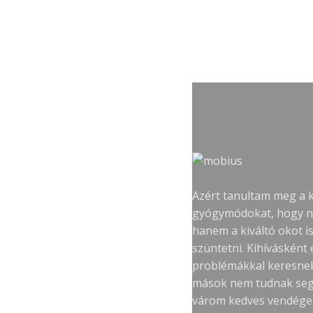
Azért tanultam meg a 
gyógymódokat, hogy ne
hanem a kiváltó okot i
szüntetni. Kihívásként
problémákkal keresne
mások nem tudnak segít
várom kedves vendége