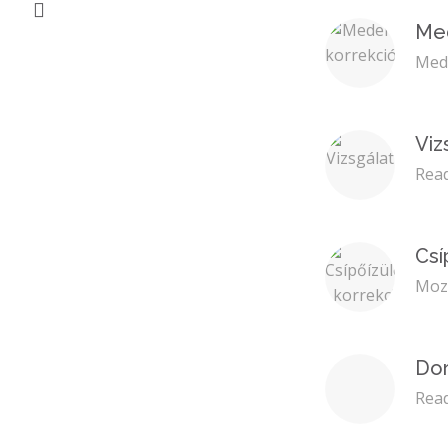
Med
Med
Viz
Read
Csí
Moz
Dor
Read