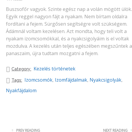
Buszsofőr vagyok. Szinte egész nap a volán mögött ülök.
Egyik reggel nagyon fájt a nyakam. Nem bírtam oldalra
fordítani a fejem. Sürgősen segítségre volt szükségem.
Ádámnál voltam kezelésen. Azt mondta, hogy teli volt a
nyakam izomcsomókkal, és a nyakcsigolyáim is el voltak
mozdulva. A kezelés után teljes egészében megszűntek a
panaszaim, újra tudtam mozgatni a fejem.
Kezelés történetek
Category:
Izomcsomók
,
Izomfájdalmak
,
Nyakcsigolyák
,
Tags:
Nyakfájdalom
PREV READING
NEXT READING