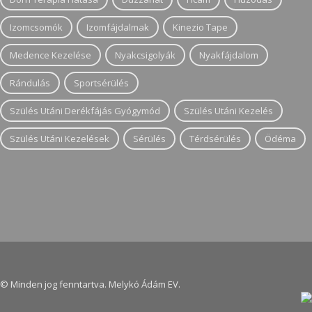
Izomcsomók
Izomfájdalmak
Kinezio Tape
Medence Kezelése
Nyakcsigolyák
Nyakfájdalom
Rándulás
Sportsérülés
Szülés Utáni Derékfájás Gyógymód
Szülés Utáni Kezelés
Szülés Utáni Kezelések
Sérülés
Térdsérülés
Ödéma
© Minden jog fenntartva. Melykó Ádám EV.