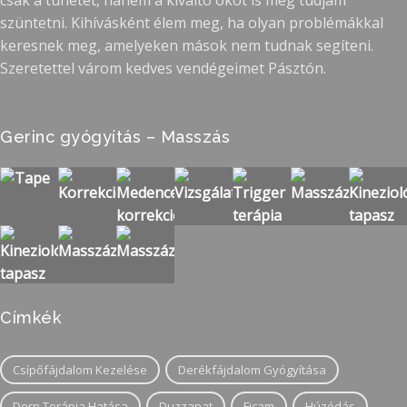
csak a tünetet, hanem a kiváltó okot is meg tudjam
szüntetni. Kihívásként élem meg, ha olyan problémákkal
keresnek meg, amelyeken mások nem tudnak segíteni.
Szeretettel várom kedves vendégeimet Pásztón.
Gerinc gyógyítás – Masszás
Címkék
Csípőfájdalom Kezelése
Derékfájdalom Gyógyítása
Dorn Terápia Hatása
Duzzanat
Ficam
Húzódás