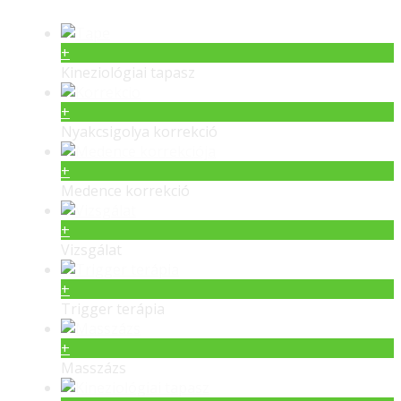
+
Kineziológiai tapasz
+
Nyakcsigolya korrekció
+
Medence korrekció
+
Vizsgálat
+
Trigger terápia
+
Masszázs