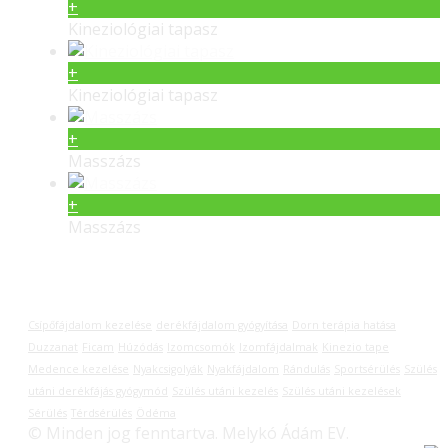
+
Kineziológiai tapasz
+
Kineziológiai tapasz
+
Masszázs
+
Masszázs
Címkék
Csípőfájdalom kezelése
derékfájdalom gyógyítása
Dorn terápia hatása
Duzzanat
Ficam
Húzódás
Izomcsomók
Izomfájdalmak
Kinezio tape
Medence kezelése
Nyakcsigolyák
Nyakfájdalom
Rándulás
Sportsérülés
Szülés
utáni derékfájás gyógymód
Szülés utáni kezelés
Szülés utáni kezelések
Sérülés
Térdsérülés
Ödéma
© Minden jog fenntartva. Melykó Ádám EV.