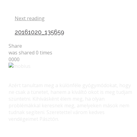
Next reading
20161020_135659
Share
was shared
0
times
0
0
0
0
Azért tanultam meg a különféle gyógymódokat, hogy
ne csak a tünetet, hanem a kiváltó okot is meg tudjam
szüntetni. Kihívásként élem meg, ha olyan
problémákkal keresnek meg, amelyeken mások nem
tudnak segíteni. Szeretettel várom kedves
vendégeimet Pásztón.
Gerinc gyógyítás – Masszás