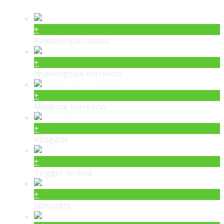
+
Kineziológiai tapasz
+
Nyakcsigolya korrekció
+
Medence korrekció
+
Vizsgálat
+
Trigger terápia
+
Masszázs