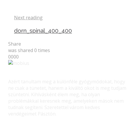
Next reading
dorn_spinal_400_400
Share
was shared
0
times
0
0
0
0
Azért tanultam meg a különféle gyógymódokat, hogy
ne csak a tünetet, hanem a kiváltó okot is meg tudjam
szüntetni. Kihívásként élem meg, ha olyan
problémákkal keresnek meg, amelyeken mások nem
tudnak segíteni. Szeretettel várom kedves
vendégeimet Pásztón.
Gerinc gyógyítás – Masszás