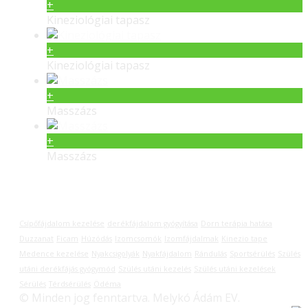
+
Kineziológiai tapasz
+
Kineziológiai tapasz
+
Masszázs
+
Masszázs
Címkék
Csípőfájdalom kezelése
derékfájdalom gyógyítása
Dorn terápia hatása
Duzzanat
Ficam
Húzódás
Izomcsomók
Izomfájdalmak
Kinezio tape
Medence kezelése
Nyakcsigolyák
Nyakfájdalom
Rándulás
Sportsérülés
Szülés
utáni derékfájás gyógymód
Szülés utáni kezelés
Szülés utáni kezelések
Sérülés
Térdsérülés
Ödéma
© Minden jog fenntartva. Melykó Ádám EV.